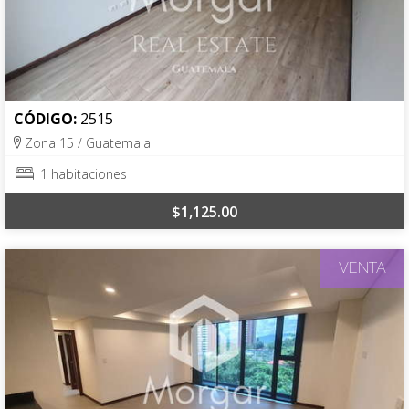
CÓDIGO:
2515
Zona 15 / Guatemala
1 habitaciones
$1,125.00
VENTA