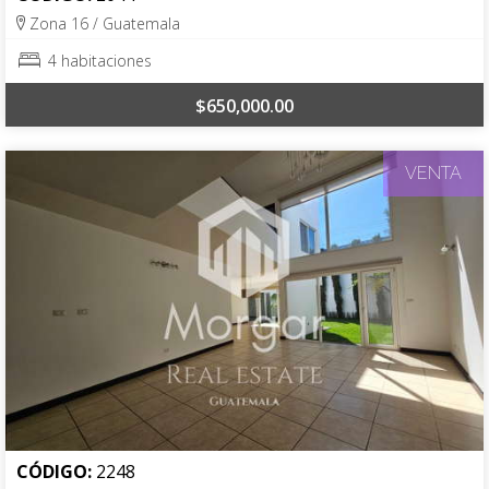
Zona 16 / Guatemala
4 habitaciones
$650,000.00
VENTA
CÓDIGO:
2248