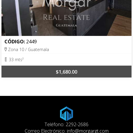
CÓDIGO:
2449
Zona 10 / Guatemala
33 mts²
$1,680.00
Teléfono: 2292-2686
Correo Electrónico:
info@morgargt.com