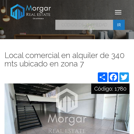
Toggle
navigati
IR
Local comercial en alquiler de 340
mts ubicado en zona 7
Share
Facebo
Tw
Código:
1780