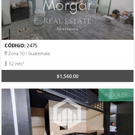
CÓDIGO:
2475
Zona 10 / Guatemala
52 mts²
$1,560.00
ALQUILER