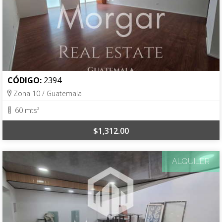
CÓDIGO:
2394
Zona 10 / Guatemala
60 mts²
$1,312.00
ALQUILER