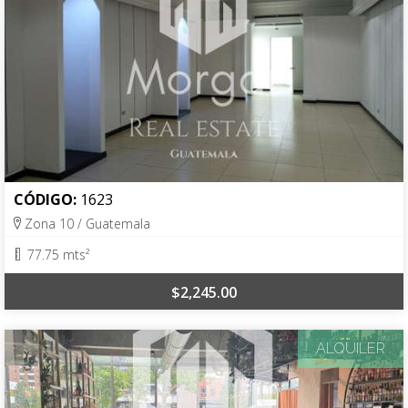
CÓDIGO:
1623
Zona 10 / Guatemala
77.75 mts²
$2,245.00
ALQUILER