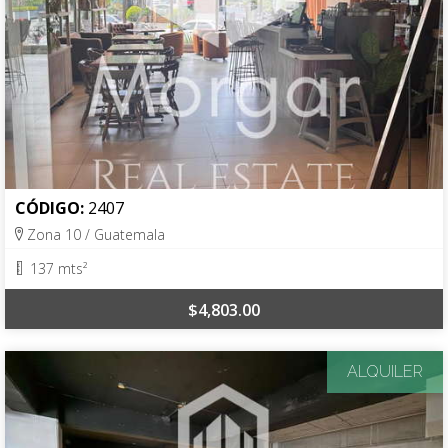
CÓDIGO:
2407
Zona 10 / Guatemala
137 mts²
$4,803.00
ALQUILER