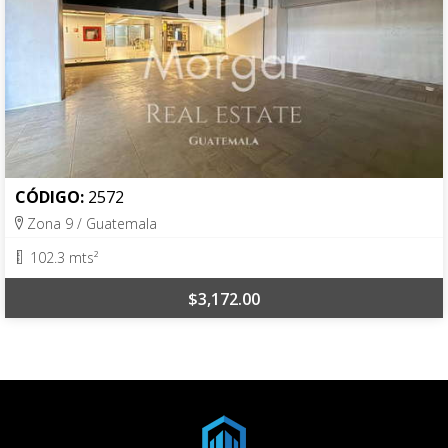
CÓDIGO:
2572
Zona 9 / Guatemala
102.3 mts²
$3,172.00