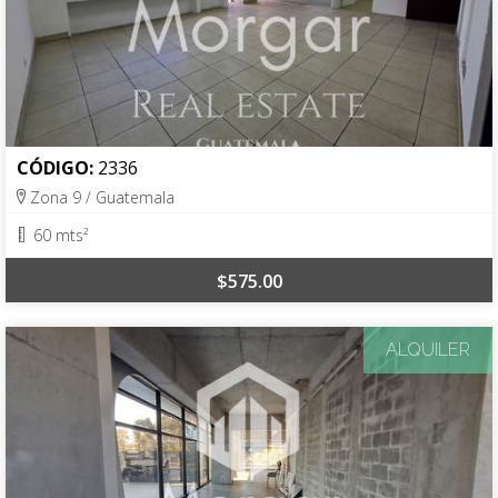
CÓDIGO:
2336
Zona 9 / Guatemala
60 mts²
$575.00
ALQUILER