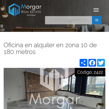
Toggle
navigati
IR
Oficina en alquiler en zona 10 de
180 metros
Share
Facebo
Tw
Código:
2422