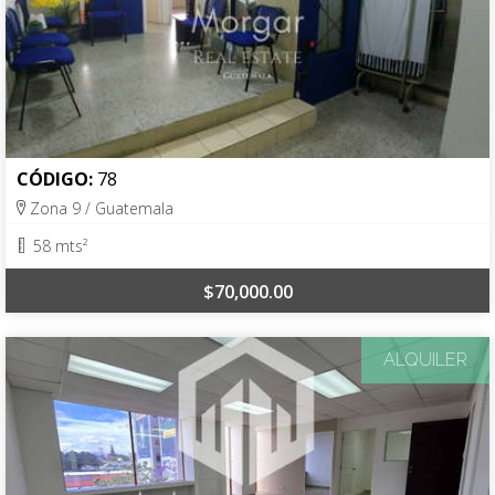
CÓDIGO:
78
Zona 9 / Guatemala
58 mts²
$70,000.00
ALQUILER