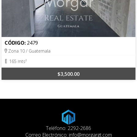
CÓDIGO:
2479
Zona 10 / Guatemala
165 mts²
$3,500.00
Teléfono: 2292-2686
Correo Electrónico:
info@morgargt.com