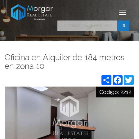
Toggle
navigati
IR
Oficina en Alquiler de 184 metros
en zona 10
Share
Facebo
Tw
Código:
2212