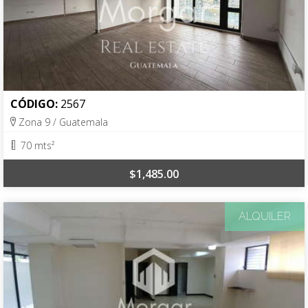
CÓDIGO:
2567
Zona 9 / Guatemala
70 mts²
$1,485.00
ALQUILER