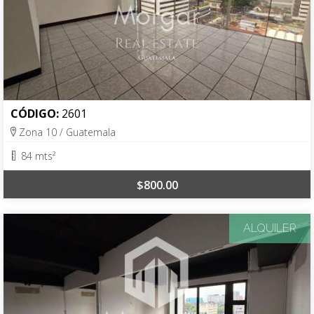
CÓDIGO:
2601
Zona 10 / Guatemala
84 mts²
$800.00
ALQUILER