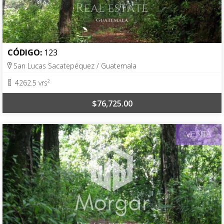
CÓDIGO:
123
San Lucas Sacatepéquez / Guatemala
4262.5 vrs²
$76,725.00
VENTA