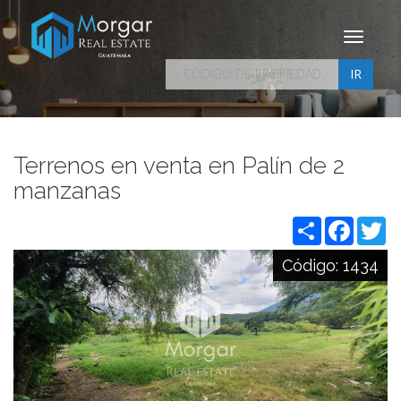
Toggle
navigati
IR
Terrenos en venta en Palín de 2
manzanas
Share
Facebo
Tw
Código:
1434