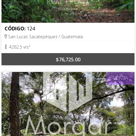
CÓDIGO:
124
San Lucas Sacatepéquez / Guatemala
4262.5 vrs²
$76,725.00
VENTA